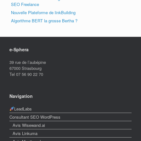
SEO Freelance
Nouvelle Plateforme de linkBuilding
Algorithme BERT la grosse Bertha ?
e-Sphera
39 rue de l’aubépine
67000 Strasbourg
Tel 07 56 90 22 70
Navigation
LeadLabs
Consultant SEO WordPress
Avis Wisewand.ai
Avis Linkuma