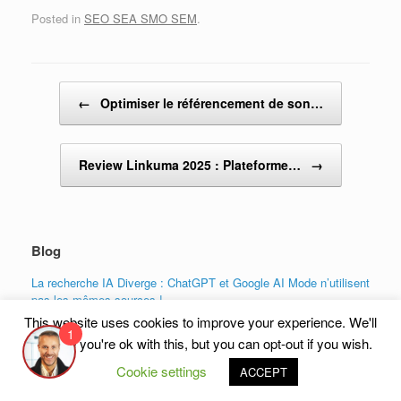
Posted in
SEO SEA SMO SEM
.
Post navigation
←
Optimiser le référencement de son…
Review Linkuma 2025 : Plateforme…
→
Blog
La recherche IA Diverge : ChatGPT et Google AI Mode n’utilisent
pas les mêmes sources !
This website uses cookies to improve your experience. We'll
Review Linkuma 2025 : Plateforme de Netlinking incontournable
1
?
assume you're ok with this, but you can opt-out if you wish.
Cloudflare CDN Cache : Comment accélérer drastiquement votre
Cookie settings
ACCEPT
site WordPress