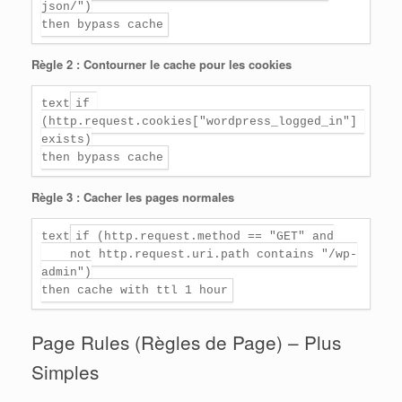
json/")

Règle 2 : Contourner le cache pour les cookies
text
if 
(http.request.cookies["wordpress_logged_in"] 
exists)

Règle 3 : Cacher les pages normales
text
if (http.request.method == "GET" and

    not http.request.uri.path contains "/wp-
admin")

Page Rules (Règles de Page) – Plus
Simples