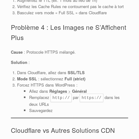
Augmentez le TTL (ex: 1 mois au lieu de 1h)
Vérifiez les Cache Rules ne contournent pas le cache à tort
Basculez vers mode « Full SSL » dans Cloudflare
Problème 4 : Les Images ne S’Affichent
Plus
Cause
: Protocole HTTPS mélangé.
Solution
:
Dans Cloudflare, allez dans
SSL/TLS
Mode SSL
: sélectionnez
Full (strict)
Forcez HTTPS dans WordPress :
Allez dans
Réglages
>
Général
Remplacez
par
dans les
http://
https://
deux URLs
Sauvegardez
Cloudflare vs Autres Solutions CDN