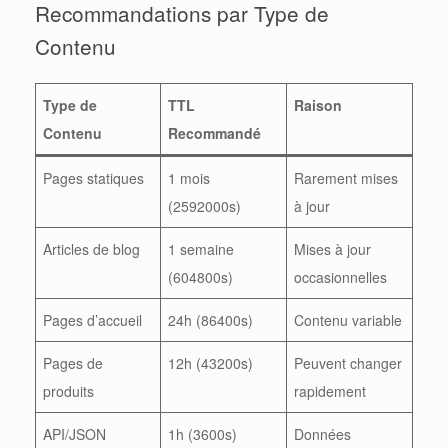
Recommandations par Type de
Contenu
Type de
TTL
Raison
Contenu
Recommandé
Pages statiques
1 mois
Rarement mises
(2592000s)
à jour
Articles de blog
1 semaine
Mises à jour
(604800s)
occasionnelles
Pages d’accueil
24h (86400s)
Contenu variable
Pages de
12h (43200s)
Peuvent changer
produits
rapidement
API/JSON
1h (3600s)
Données