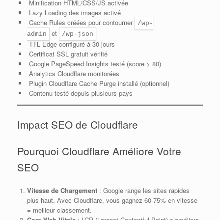
Minification HTML/CSS/JS activée
Lazy Loading des images activé
Cache Rules créées pour contourner
/wp-
et
admin
/wp-json
TTL Edge configuré à 30 jours
Certificat SSL gratuit vérifié
Google PageSpeed Insights testé (score > 80)
Analytics Cloudflare monitorées
Plugin Cloudflare Cache Purge installé (optionnel)
Contenu testé depuis plusieurs pays
Impact SEO de Cloudflare
Pourquoi Cloudflare Améliore Votre
SEO
Vitesse de Chargement
: Google range les sites rapides
plus haut. Avec Cloudflare, vous gagnez 60-75% en vitesse
= meilleur classement.
Core Web Vitals
: LCP (Largest Contentful Paint) s’améliore