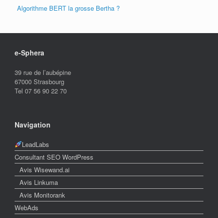
Algorithme BERT la grosse Bertha ?
e-Sphera
39 rue de l’aubépine
67000 Strasbourg
Tel 07 56 90 22 70
Navigation
LeadLabs
Consultant SEO WordPress
Avis Wisewand.ai
Avis Linkuma
Avis Monitorank
WebAds