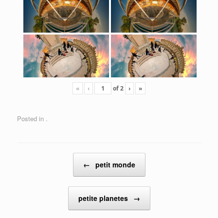
«
‹
of
2
›
»
Posted in .
Post navigation
←
petit monde
petite planetes
→