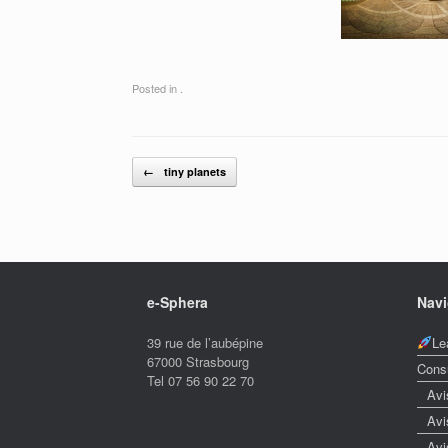
Posted in .
Post navigation
←
tiny planets
e-Sphera
Navi
39 rue de l’aubépine
Le
67000 Strasbourg
Cons
Tel 07 56 90 22 70
Avi
Avi
Avi